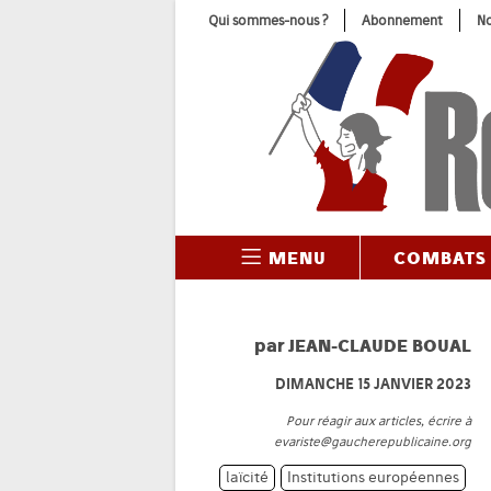
Skip
Qui sommes-nous ?
Abonnement
No
to
content
MENU
COMBATS
par
JEAN-CLAUDE BOUAL
DIMANCHE 15 JANVIER 2023
Pour réagir aux articles, écrire à
evariste@gaucherepublicaine.org
laïcité
Institutions européennes