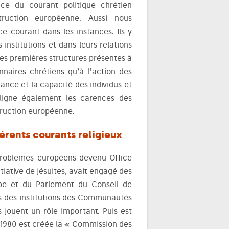
nce du courant politique chrétien
ruction européenne. Aussi nous
 courant dans les instances. Ils y
institutions et dans leurs relations
Les premières structures présentes à
nnaires chrétiens qu’à l’action des
tance et la capacité des individus et
ouligne également les carences des
truction européenne.
érents courants religieux
s problèmes européens devenu Office
itiative de jésuites, avait engagé des
pe et du Parlement du Conseil de
près des institutions des Communautés
 jouent un rôle important. Puis est
n 1980 est créée la « Commission des