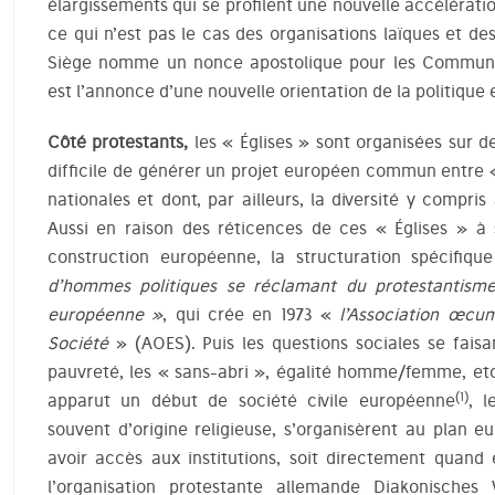
élargissements qui se profilent une nouvelle accélératio
ce qui n’est pas le cas des organisations laïques et des
Siège nomme un nonce apostolique pour les Communa
est l’annonce d’une nouvelle orientation de la politiqu
Côté protestants,
les « Églises » sont organisées sur de
difficile de générer un projet européen commun entre «
nationales et dont, par ailleurs, la diversité y compr
Aussi en raison des réticences de ces « Églises » à
construction européenne, la structuration spécifique
d’hommes politiques se réclamant du protestantisme
européenne »
, qui crée en 1973 «
l’Association œcu
Société
» (AOES). Puis les questions sociales se faisa
pauvreté, les « sans-abri », égalité homme/femme, etc
(1)
apparut un début de société civile européenne
, l
souvent d’origine religieuse, s’organisèrent au plan 
avoir accès aux institutions, soit directement quand 
l’organisation protestante allemande Diakonische