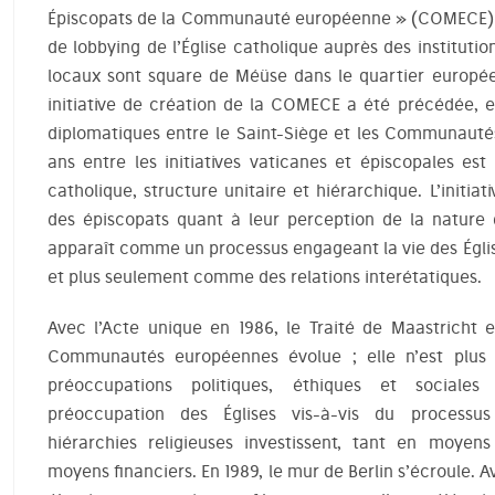
Épiscopats de la Communauté européenne » (COMECE) qui
de lobbying de l’Église catholique auprès des instituti
locaux sont square de Méüse dans le quartier europé
initiative de création de la COMECE a été précédée, en
diplomatiques entre le Saint-Siège et les Communaut
ans entre les initiatives vaticanes et épiscopales est
catholique, structure unitaire et hiérarchique. L’initiat
des épiscopats quant à leur perception de la nature
apparaît comme un processus engageant la vie des Églis
et plus seulement comme des relations interétatiques.
Avec l’Acte unique en 1986, le Traité de Maastricht 
Communautés européennes évolue ; elle n’est plu
préoccupations politiques, éthiques et social
préoccupation des Églises vis-à-vis du processu
hiérarchies religieuses investissent, tant en moyens
moyens financiers. En 1989, le mur de Berlin s’écroule. A