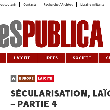
us soutenir
Contacts
Recherche / Archives
Librairie militante
LAÏCITÉ
IDÉES
SOCIÉTÉ
C
Post
EUROPE
LAÏCITÉ
category:
SÉCULARISATION, LAÏ
– PARTIE 4