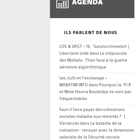
AGENDA
ILS PARLENT DE NOUS
LOS & VAST – 16: ‘Saloncriminelen’ |
Libertaire orde
dans
Le crépuscule
des Mollahs : l’Iran face à la guerre
aérienne algorithmique
Les Juifs et l’esclavage –
MABATIM.INFO
dans
Pourquoi le P.I.R.
et Mme Houria Bouteldja ne sont pas
fréquentables
Faut-il faire payer des cotisations
sociales maladie aux retraités ? |
Variances
dans
La bataille de la
cotisation : renouer avec la dimension
salariale de la Sécurité sociale