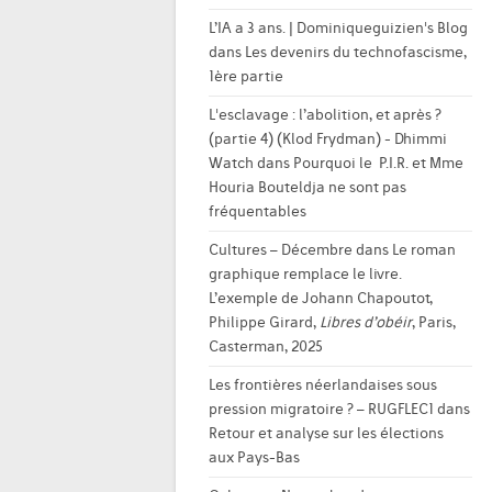
L’IA a 3 ans. | Dominiqueguizien's Blog
dans
Les devenirs du technofascisme,
1ère partie
L'esclavage : l’abolition, et après ?
(partie 4) (Klod Frydman) - Dhimmi
Watch
dans
Pourquoi le P.I.R. et Mme
Houria Bouteldja ne sont pas
fréquentables
Cultures – Décembre
dans
Le roman
graphique remplace le livre.
L’exemple de Johann Chapoutot,
Philippe Girard,
Libres d’obéir
, Paris,
Casterman, 2025
Les frontières néerlandaises sous
pression migratoire ? – RUGFLEC1
dans
Retour et analyse sur les élections
aux Pays-Bas