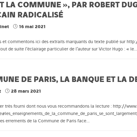
T LA COMMUNE », PAR ROBERT DUG
CAIN RADICALISÉ
inet
16 mai 2021
 et commentons ici des extraits marquants du texte publié sur http:/
ut de suite l’éclairage particulier de l’auteur sur Victor Hugo : « le
NE DE PARIS, LA BANQUE ET LA D
t
28 mars 2021
sier très fourni dont nous vous recommandons la lecture : http://
te#les_enseignements_de_la_commune_de_paris_se_sont_largement_pe
t les errements de la Commune de Paris face…