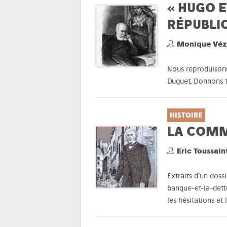
« HUGO E
RÉPUBLI
Monique Véz
Nous reproduisons
Duguet, Donnons to
HISTOIRE
LA COMMU
Eric Toussain
Extraits d’un dos
banque-et-la-det
les hésitations e