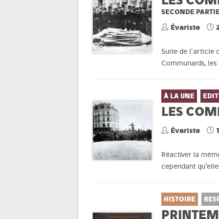
SECONDE PARTIE
Évariste
Suite de l'article
Communards, les t
À LA UNE
EDIT
LES COM
Évariste
Réactiver la mémo
cependant qu’elle
HISTOIRE
RES
PRINTEM