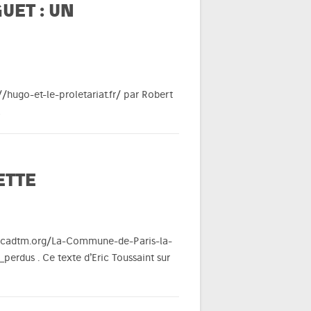
UET : UN
/hugo-et-le-proletariat.fr/ par Robert
…
ETTE
www.cadtm.org/La-Commune-de-Paris-la-
rdus . Ce texte d’Eric Toussaint sur