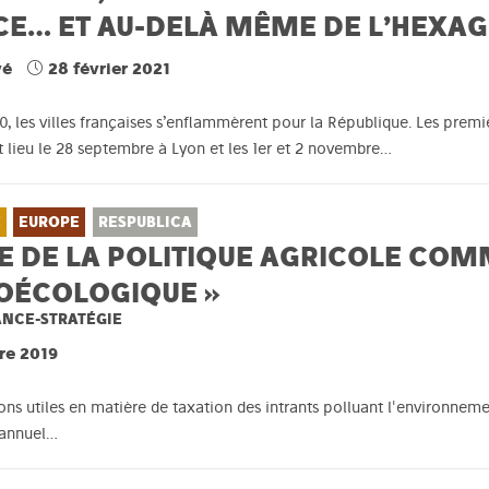
CE… ET AU-DELÀ MÊME DE L’HEXAG
vé
28 février 2021
0, les villes françaises s’enflammèrent pour la République. Les prem
ieu le 28 septembre à Lyon et les 1er et 2 novembre…
E
EUROPE
RESPUBLICA
RE DE LA POLITIQUE AGRICOLE COM
ROÉCOLOGIQUE »
ANCE-STRATÉGIE
re 2019
s utiles en matière de taxation des intrants polluant l'environnemen
l annuel…