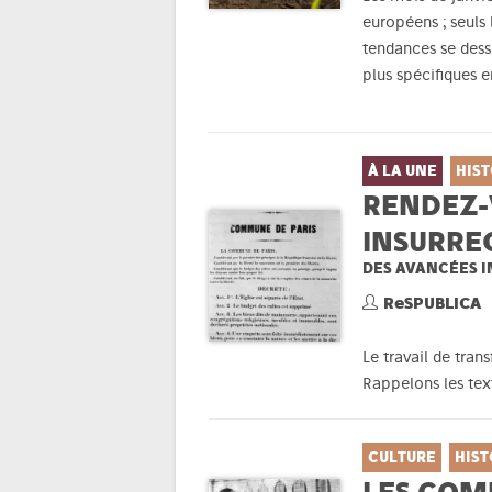
européens ; seuls 
tendances se dess
plus spécifiques e
À LA UNE
HIST
RENDEZ-
INSURRE
DES AVANCÉES I
ReSPUBLICA
Le travail de tra
Rappelons les tex
CULTURE
HIST
LES COMM