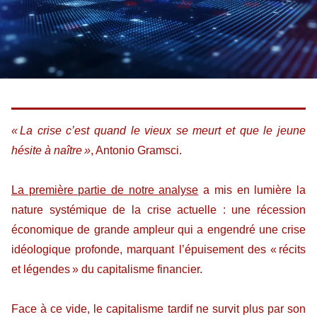
« La crise c’est quand le vieux se meurt et que le jeune
hésite à naître »
, Antonio Gramsci.
La première partie de notre analyse
a mis en lumière la
nature systémique de la crise actuelle : une récession
économique de grande ampleur qui a engendré une crise
idéologique profonde, marquant l’épuisement des « récits
et légendes » du capitalisme financier.
Face à ce vide, le capitalisme tardif ne survit plus par son