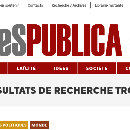
us soutenir
Contacts
Recherche / Archives
Librairie militante
LAÏCITÉ
IDÉES
SOCIÉTÉ
C
ULTATS DE RECHERCHE T
S POLITIQUES
MONDE