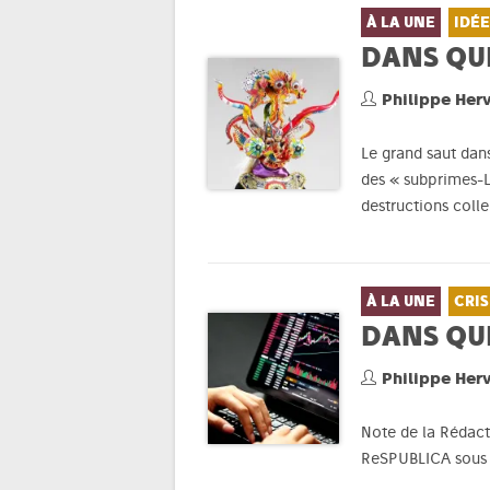
À LA UNE
IDÉE
DANS QU
Philippe Her
Le grand saut dans
des « subprimes-L
destructions colle
À LA UNE
CRIS
DANS QU
Philippe Her
Note de la Rédacti
ReSPUBLICA sous f