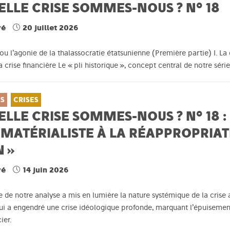
ELLE CRISE SOMMES-NOUS ? N° 18
vé
20 juillet 2026
ou l’agonie de la thalassocratie étatsunienne (Première partie) I. 
crise financière Le « pli historique », concept central de notre sér
ES
CRISES
LLE CRISE SOMMES-NOUS ? N° 18 :
 MATÉRIALISTE À LA RÉAPPROPRIAT
 »
vé
14 juin 2026
e de notre analyse a mis en lumière la nature systémique de la crise
i a engendré une crise idéologique profonde, marquant l’épuisement 
ier.