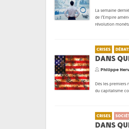
La semaine derniè
de l’Empire améri
révolution monét
CRISES
DÉBAT
DANS QUE
Philippe Her
Dès les premiers n
du capitalisme c
CRISES
SOCIÉ
DANS QU