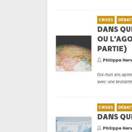
CRISES
DÉBAT
DANS QUE
OU L’AG
PARTIE)
Philippe Her
Dix-huit ans aprè
avec une brutalit
CRISES
DÉBAT
DANS QUE
Philippe Her