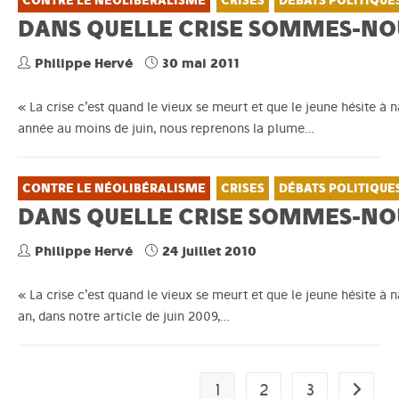
CONTRE LE NÉOLIBÉRALISME
CRISES
DÉBATS POLITIQUE
DANS QUELLE CRISE SOMMES-NOU
Philippe Hervé
30 mai 2011
« La crise c’est quand le vieux se meurt et que le jeune hésite
année au moins de juin, nous reprenons la plume…
CONTRE LE NÉOLIBÉRALISME
CRISES
DÉBATS POLITIQUE
DANS QUELLE CRISE SOMMES-NOU
Philippe Hervé
24 juillet 2010
« La crise c’est quand le vieux se meurt et que le jeune hésite à 
an, dans notre article de juin 2009,…
1
2
3
Aller à 