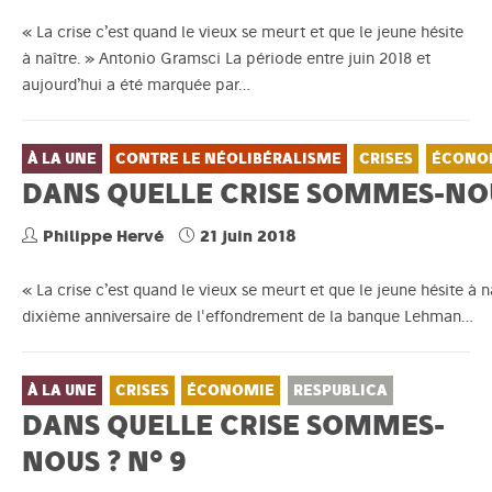
« La crise c’est quand le vieux se meurt et que le jeune hésite
à naître. » Antonio Gramsci La période entre juin 2018 et
aujourd’hui a été marquée par…
À LA UNE
CONTRE LE NÉOLIBÉRALISME
CRISES
ÉCONO
DANS QUELLE CRISE SOMMES-NOU
Philippe Hervé
21 juin 2018
« La crise c’est quand le vieux se meurt et que le jeune hésite à
dixième anniversaire de l'effondrement de la banque Lehman…
À LA UNE
CRISES
ÉCONOMIE
RESPUBLICA
DANS QUELLE CRISE SOMMES-
NOUS ? N° 9