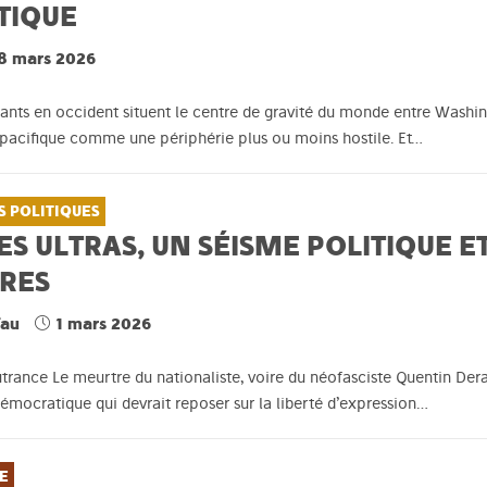
TIQUE
8 mars 2026
nts en occident situent le centre de gravité du monde entre Washingt
opacifique comme une périphérie plus ou moins hostile. Et…
S POLITIQUES
S ULTRAS, UN SÉISME POLITIQUE E
RES
fau
1 mars 2026
trance Le meurtre du nationaliste, voire du néofasciste Quentin Dera
démocratique qui devrait reposer sur la liberté d’expression…
E