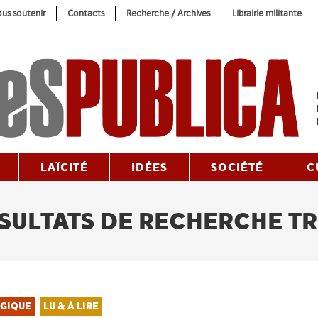
us soutenir
Contacts
Recherche / Archives
Librairie militante
LAÏCITÉ
IDÉES
SOCIÉTÉ
C
SULTATS DE RECHERCHE T
GIQUE
LU & À LIRE