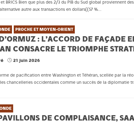
et BRICS Bien que plus des 2/3 du PIB du Sud global proviennent d
alternative autre aux transactions en dollars((57 %…
ONDE
PROCHE ET MOYEN-ORIENT
 D’ORMUZ : L’ACCORD DE FAÇADE
RAN CONSACRE LE TRIOMPHE STRAT
vé
21 juin 2026
orme de pacification entre Washington et Téhéran, scellée par la réo
les chancelleries occidentales comme un succès de la diplomatie trans
ONDE
PAVILLONS DE COMPLAISANCE, SAA