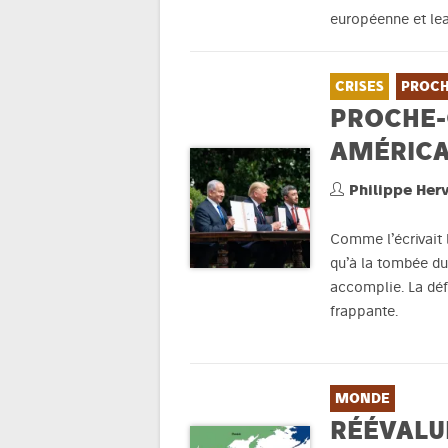
européenne et lea
CRISES
PROCH
PROCHE-
AMÉRIC
Philippe Her
Comme l’écrivait 
qu’à la tombée du 
accomplie. La défl
frappante.
MONDE
RÉÉVALU