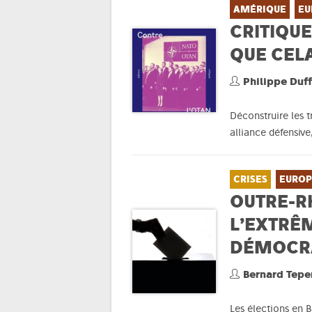
AMÉRIQUE
EU
CRITIQUE
QUE CEL
Philippe Duf
Déconstruire les t
alliance défensive
CRISES
EUROP
OUTRE-R
L’EXTRÊ
DÉMOCR
Bernard Tepe
Les élections en