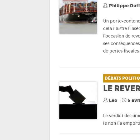
Philippe Duf
Un porte-conteneu
cela illustre l’in
l’occasion de rev
ses conséquences 
de pertes fiscales
DÉBATS POLITI
LE REVE
Léo
5 avr
Le verdict des urn
le non l’a emport