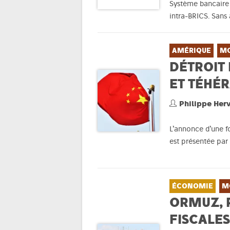
Système bancaire 
intra-BRICS. Sans 
AMÉRIQUE
M
DÉTROIT
ET TÉHÉ
Philippe Her
L’annonce d’une f
est présentée par 
ÉCONOMIE
M
ORMUZ, 
FISCALES