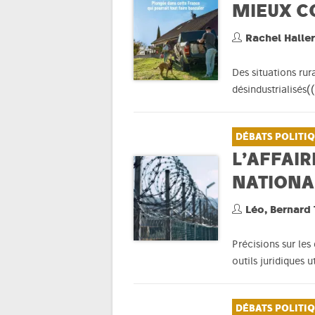
MIEUX C
Rachel Halle
Des situations rur
désindustrialisés(
DÉBATS POLITI
L’AFFAIR
NATIONA
Léo, Bernard
Précisions sur les
outils juridiques 
DÉBATS POLITI