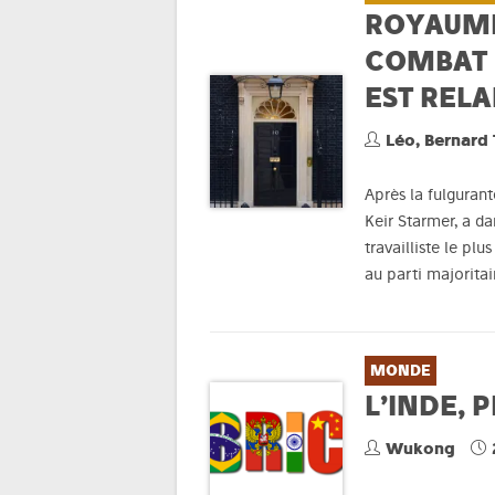
ROYAUME-
COMBAT 
EST REL
Léo, Bernard
Après la fulgurant
Keir Starmer, a d
travailliste le pl
au parti majoritai
MONDE
L’INDE, 
Wukong