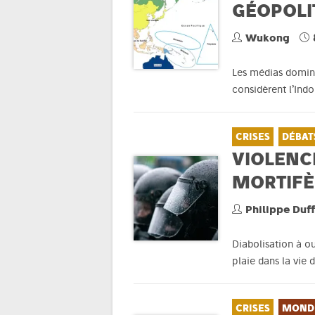
GÉOPOLI
Wukong
Les médias domina
considèrent l’Ind
CRISES
DÉBAT
VIOLENCE
MORTIFÈ
Philippe Duf
Diabolisation à ou
plaie dans la vie 
CRISES
MOND