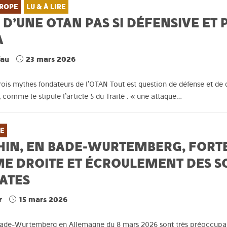
ROPE
LU & À LIRE
 D’UNE OTAN PAS SI DÉFENSIVE E
A
fau
23 mars 2026
rois mythes fondateurs de l’OTAN Tout est question de défense et de d
, comme le stipule l’article 5 du Traité : « une attaque…
E
HIN, EN BADE-WURTEMBERG, FORTE
ME DROITE ET ÉCROULEMENT DES S
ATES
r
15 mars 2026
 Bade-Wurtemberg en Allemagne du 8 mars 2026 sont très préoccupa