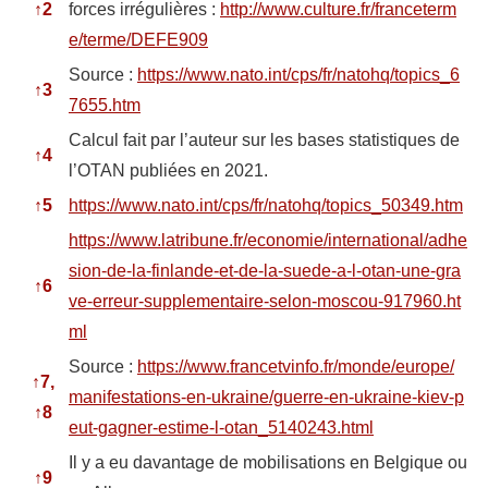
↑
2
forces irrégulières :
http://www.culture.fr/franceterm
e/terme/DEFE909
Source :
https://www.nato.int/cps/fr/natohq/topics_6
↑
3
7655.htm
Calcul fait par l’auteur sur les bases statistiques de
↑
4
l’OTAN publiées en 2021.
↑
5
https://www.nato.int/cps/fr/natohq/topics_50349.htm
https://www.latribune.fr/economie/international/adhe
sion-de-la-finlande-et-de-la-suede-a-l-otan-une-gra
↑
6
ve-erreur-supplementaire-selon-moscou-917960.ht
ml
Source :
https://www.francetvinfo.fr/monde/europe/
↑
7,
manifestations-en-ukraine/guerre-en-ukraine-kiev-p
↑
8
eut-gagner-estime-l-otan_5140243.html
Il y a eu davantage de mobilisations en Belgique ou
↑
9