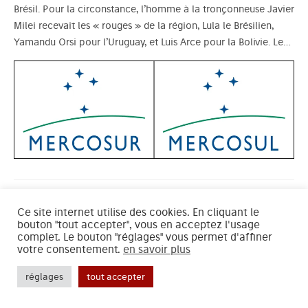
Brésil. Pour la circonstance, l’homme à la tronçonneuse Javier
Milei recevait les « rouges » de la région, Lula le Brésilien,
Yamandu Orsi pour l’Uruguay, et Luis Arce pour la Bolivie. Le…
Ce site internet utilise des cookies. En cliquant le
PROTECTION SOCIALE
bouton "tout accepter", vous en acceptez l'usage
complet. Le bouton "réglages" vous permet d'affiner
BERNARD TEPER, FRÉDÉRIC PIERRU
7 SEPTEMBRE
votre consentement.
en savoir plus
2025
LA SÉCU NE DOIT PAS ÊTRE
réglages
tout accepter
DÉFENDUE, ELLE DOIT